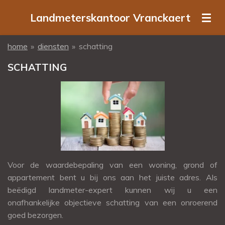
Ga
Landmeterskantoor Vranckaert
direct
naar
home
»
diensten
»
schatting
de
hoofdinhoud
SCHATTING
Voor de waardebepaling van een woning, grond of
appartement bent u bij ons aan het juiste adres. Als
beëdigd landmeter-expert kunnen wij u een
onafhankelijke objectieve schatting van een onroerend
goed bezorgen.