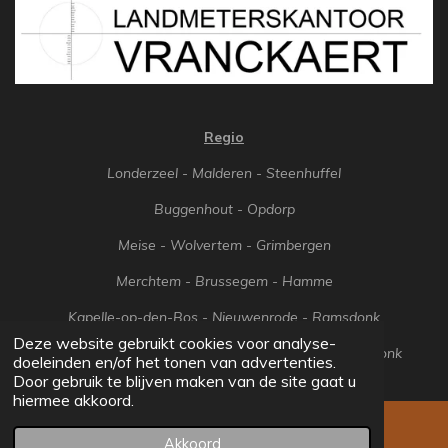
Regio
Londerzeel - Malderen - Steenhuffel
Buggenhout - Opdorp
Meise - Wolvertem - Grimbergen
Merchtem - Brussegem - Hamme
Kapelle-op-den-Bos - Nieuwenrode - Ramsdonk
Deze website gebruikt cookies voor analyse-
Sint-Amands - Oppuurs - Lippelo - Liezele - Breendonk
doeleinden en/of het tonen van advertenties.
© 2021 - 2025 landmeterskantoor Vranckaert
Door gebruik te blijven maken van de site gaat u
hiermee akkoord.
Akkoord